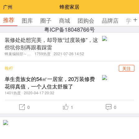
蜂蜜家居
广州
推荐
图库
圈子
商城
团购会
品牌店
学装
粤ICP备18048766号
装修处处想完美，却导致“过度装修”，这
些坑你别再跟着踩雷
蜂巢编辑部～小
1759热度
2021-07-26 14:52
蜜
晚柠
关注
单生贵族女的54㎡一居室，20万装修费
花得真值，一个人住太舒服了
1401热度
2020-04-17 20:32
0
1
0