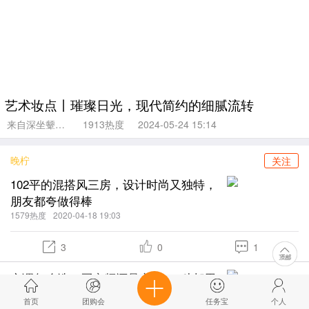
艺术妆点丨璀璨日光，现代简约的细腻流转
来自深坐颦蛾眉
1913热度
2024-05-24 15:14
晚柠
关注
102平的混搭风三房，设计时尚又独特，
朋友都夸做得棒
1579热度
2020-04-18 19:03
3
0
1
空调怎么选？买变频还是定频？2种都用
过的来告诉你答案
首页
团购会
任务宝
个人
蜂巢编辑部～小
2497热度
2021-07-09 10:49