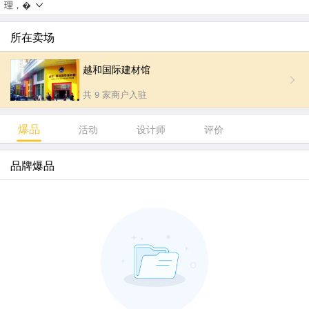
理，�
所在卖场
越和国际建材馆
共 9 家商户入驻
爆品
活动
设计师
评价
品牌爆品